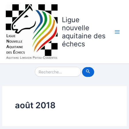
Aller
au
contenu
Ligue
nouvelle
aquitaine des
Main
échecs
Men
Rechercher :
août 2018