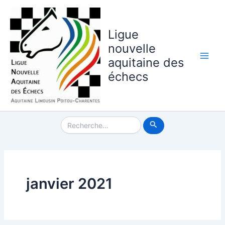
Aller
au
contenu
Ligue
nouvelle
aquitaine des
Main
échecs
Men
Rechercher :
janvier 2021