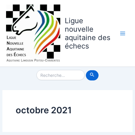
Aller
au
contenu
Ligue
nouvelle
aquitaine des
Main
échecs
Men
Rechercher :
octobre 2021