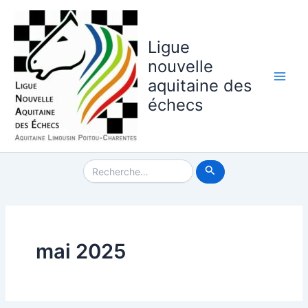
Aller
au
contenu
Ligue
nouvelle
aquitaine des
Main
échecs
Men
Rechercher :
mai 2025