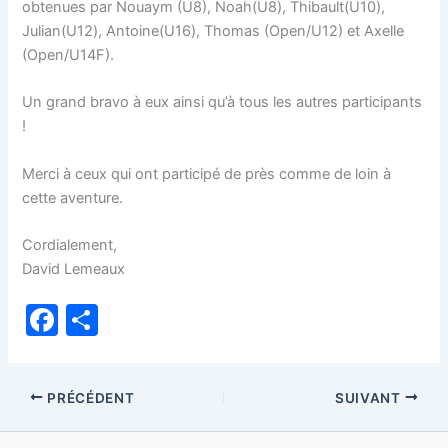
obtenues par Nouaym (U8), Noah(U8), Thibault(U10),
Julian(U12), Antoine(U16), Thomas (Open/U12) et Axelle
(Open/U14F).
Un grand bravo à eux ainsi qu’à tous les autres participants
!
Merci à ceux qui ont participé de près comme de loin à
cette aventure.
Cordialement,
David Lemeaux
F
P
a
ar
c
ta
PRÉCÉDENT
SUIVANT
e
g
b
er