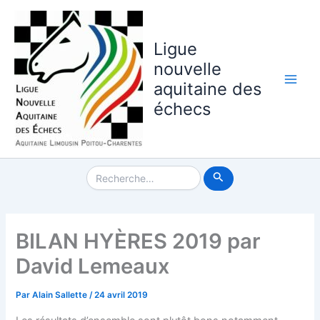
Aller
au
contenu
Ligue
nouvelle
aquitaine des
Main
échecs
Men
Rechercher :
BILAN HYÈRES 2019 par
David Lemeaux
Par
Alain Sallette
/
24 avril 2019