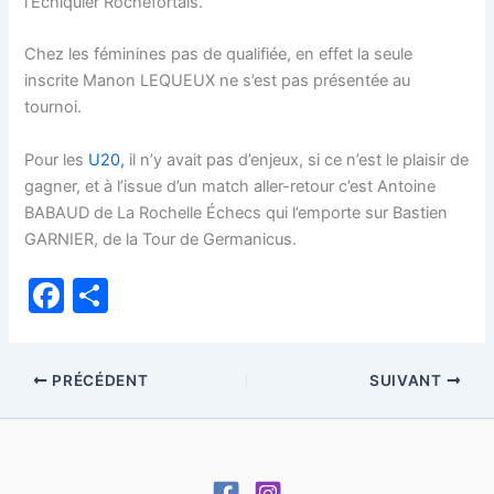
l’Échiquier Rochefortais.
Chez les féminines pas de qualifiée, en effet la seule
inscrite Manon LEQUEUX ne s’est pas présentée au
tournoi.
Pour les
U20,
il n’y avait pas d’enjeux, si ce n’est le plaisir de
gagner, et à l’issue d’un match aller-retour c’est Antoine
BABAUD de La Rochelle Échecs qui l’emporte sur Bastien
GARNIER, de la Tour de Germanicus.
F
P
a
ar
c
ta
PRÉCÉDENT
SUIVANT
e
g
b
er
o