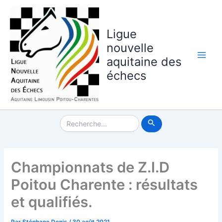
Aller
au
contenu
Ligue
nouvelle
aquitaine des
Main
échecs
Men
Rechercher :
Championnats de Z.I.D
Poitou Charente : résultats
et qualifiés.