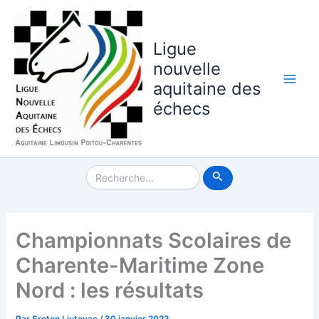
Aller
au
contenu
Ligue
nouvelle
aquitaine des
Main
échecs
Men
Rechercher :
Championnats Scolaires de
Charente-Maritime Zone
Nord : les résultats