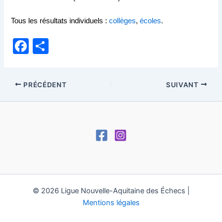
Tous les résultats individuels :
collèges
,
écoles
.
F
P
a
ar
c
ta
PRÉCÉDENT
SUIVANT
e
g
b
er
o
o
k
© 2026 Ligue Nouvelle-Aquitaine des Échecs |
Mentions légales