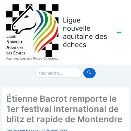
Aller
au
contenu
Ligue
nouvelle
aquitaine des
Main
échecs
Men
Rechercher :
Étienne Bacrot remporte le
1er festival international de
blitz et rapide de Montendre