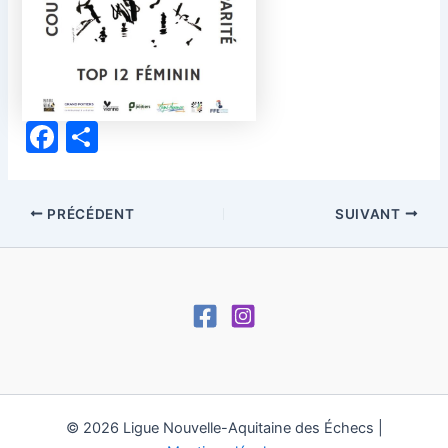
F
P
a
ar
c
ta
PRÉCÉDENT
SUIVANT
e
g
b
er
o
o
k
© 2026 Ligue Nouvelle-Aquitaine des Échecs |