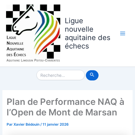
Aller
au
contenu
Ligue
nouvelle
aquitaine des
Main
échecs
Men
Rechercher :
Plan de Performance NAQ à
l’Open de Mont de Marsan
Par
Xavier Bédouin
/
11 janvier 2026