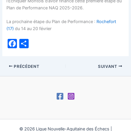
l’Echiquier Montois d’avoir financé cette première étape du
Plan de Performance NAQ 2025-2026.
La prochaine étape du Plan de Performance :
Rochefort
(17)
du 14 au 20 février
F
P
a
ar
c
ta
PRÉCÉDENT
SUIVANT
e
g
b
er
o
o
k
© 2026 Ligue Nouvelle-Aquitaine des Échecs |