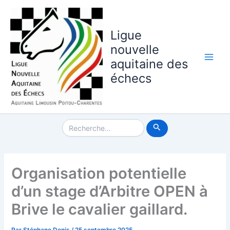
Aller
au
contenu
Ligue
nouvelle
aquitaine des
Main
échecs
Men
Rechercher :
Organisation potentielle
d’un stage d’Arbitre OPEN à
Brive le cavalier gaillard.