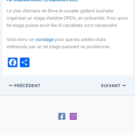
Par
Stéphane Denis
/
25 septembre 2025
Le club d’échecs de Brive le cavalier gaillard souhaite
organiser un stage d’arbitre OPEN, en présentiel. Pour qu’un
tel stage puisse avoir lieu 6 candidats sont nécessaire.
Voici donc un
sondage
pour que les arbitre clubs
intéressés par un tel stage puissent se positionner.
F
P
a
ar
c
ta
PRÉCÉDENT
SUIVANT
e
g
b
er
o
o
k