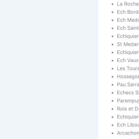
La Rochel
Ech Borde
Ech Medo
Ech Saint
Echiquie
St Medar
Echiquier
Ech Vaux
Les Tour
Hossegor
Pau Sarra
Echecs Si
Parempuy
Rois et D
Echiquier
Ech Libou
Arcachon