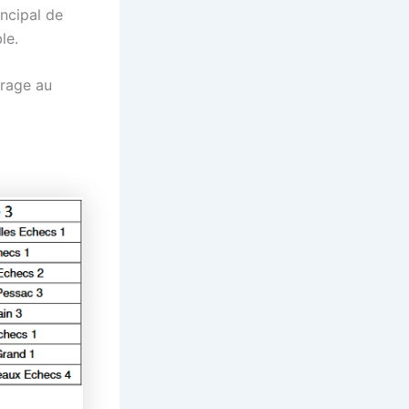
ncipal de
le.
irage au