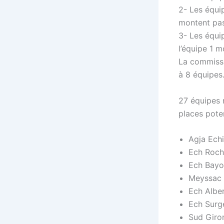
2- Les équip
montent pas
3- Les équi
l’équipe 1 
La commissi
à 8 équipes
27 équipes r
places pote
Agja Echi
Ech Roche
Ech Bayo
Meyssac 
Ech Alber
Ech Surge
Sud Giro