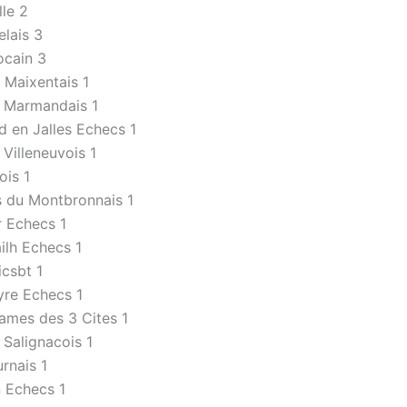
le 2
lais 3
cain 3
 Maixentais 1
r Marmandais 1
d en Jalles Echecs 1
 Villeneuvois 1
ois 1
s du Montbronnais 1
 Echecs 1
ilh Echecs 1
csbt 1
re Echecs 1
ames des 3 Cites 1
 Salignacois 1
rnais 1
 Echecs 1