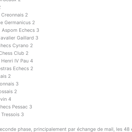
2
r Creonnais 2
de Germanicus 2
 Aspom Echecs 3
Cavalier Gaillard 3
checs Cyrano 2
Chess Club 2
 Henri IV Pau 4
stras Echecs 2
ais 2
onnais 3
ossais 2
vin 4
checs Pessac 3
 Tressois 3
seconde phase, principalement par échange de mail, les 48