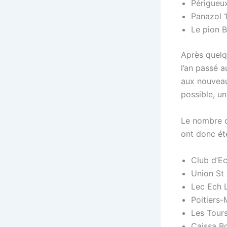
Périgueu
Panazol 
Le pion B
Après quelqu
l’an passé a
aux nouveau
possible, u
Le nombre d’
ont donc été
Club d’Ec
Union St
Lec Ech 
Poitiers
Les Tour
Caissa B