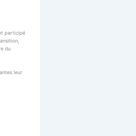
nt participé
ansition,
re du
antes leur